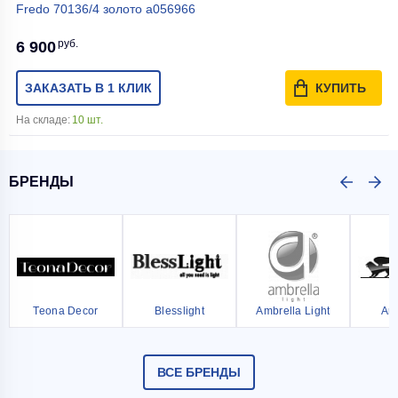
Fredo 70136/4 золото a056966
руб.
6 900
ЗАКАЗАТЬ В 1 КЛИК
КУПИТЬ
На складе:
10 шт.
БРЕНДЫ
Teona Decor
Blesslight
Ambrella Light
Ar
ВСЕ БРЕНДЫ