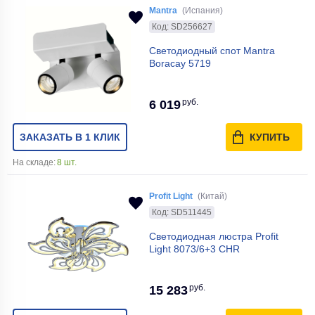
Mantra
(Испания)
Код: SD256627
Светодиодный спот Mantra
Boracay 5719
руб.
6 019
ЗАКАЗАТЬ В 1 КЛИК
КУПИТЬ
На складе:
8 шт.
Profit Light
(Китай)
Код: SD511445
Светодиодная люстра Profit
Light 8073/6+3 CHR
руб.
15 283