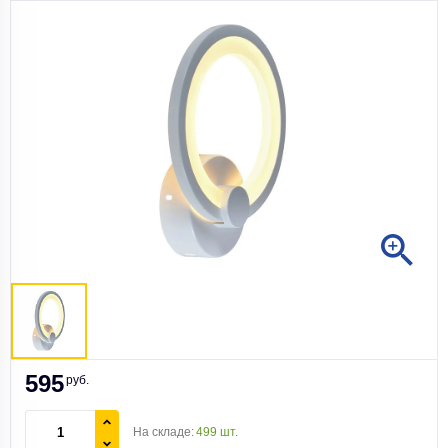
595
руб.
На складе:
499 шт.