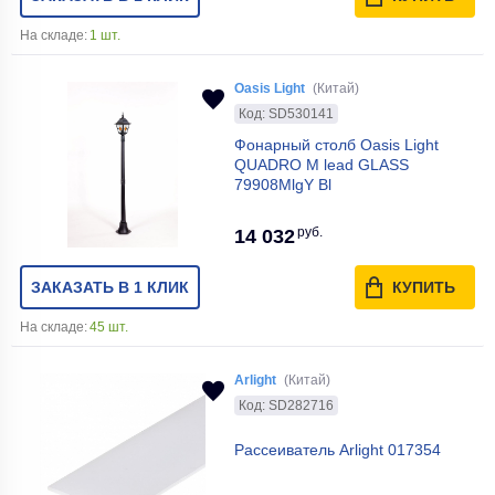
На складе:
1 шт.
Oasis Light
(Китай)
Код: SD530141
Фонарный столб Oasis Light
QUADRO M lead GLASS
79908MlgY Bl
руб.
14 032
ЗАКАЗАТЬ В 1 КЛИК
КУПИТЬ
На складе:
45 шт.
Arlight
(Китай)
Код: SD282716
Рассеиватель Arlight 017354