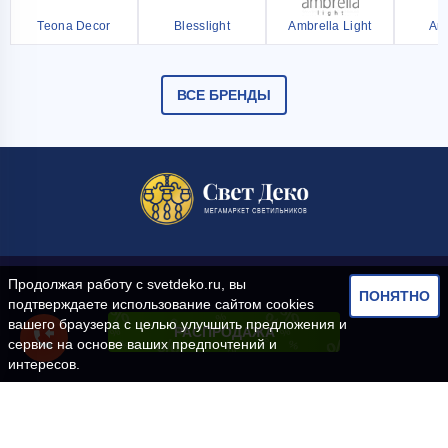
Teona Decor
Blesslight
Ambrella Light
Ar
ВСЕ БРЕНДЫ
Продолжая работу с
svetdeko.ru
, вы
ПОНЯТНО
подтверждаете использование сайтом cookies
вашего браузера с целью улучшить предложения и
РАСПРОДАЖА
сервис на основе ваших предпочтений и
интересов.
АКЦИЯ