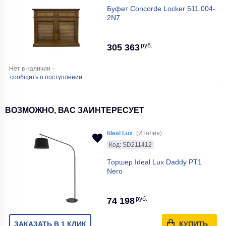
Буфет Concorde Locker 511.004-
2N7
руб.
305 363
Нет в наличии –
сообщить о поступлении
ВОЗМОЖНО, ВАС ЗАИНТЕРЕСУЕТ
Ideal Lux
(Италия)
Код: SD211412
Торшер Ideal Lux Daddy PT1
Nero
руб.
74 198
ЗАКАЗАТЬ В 1 КЛИК
КУПИТЬ