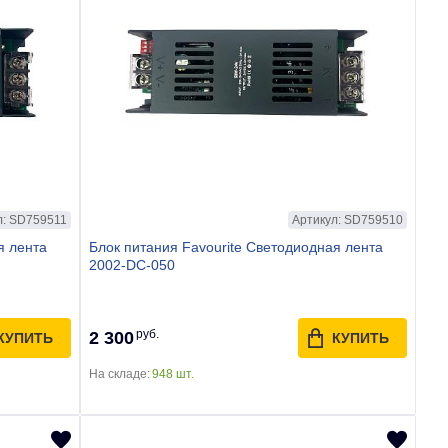
л: SD759511
Артикул: SD759510
я лента
Блок питания Favourite Светодиодная лента
2002-DC-050
руб.
2 300
КУПИТЬ
КУПИТЬ
На складе:
948 шт.