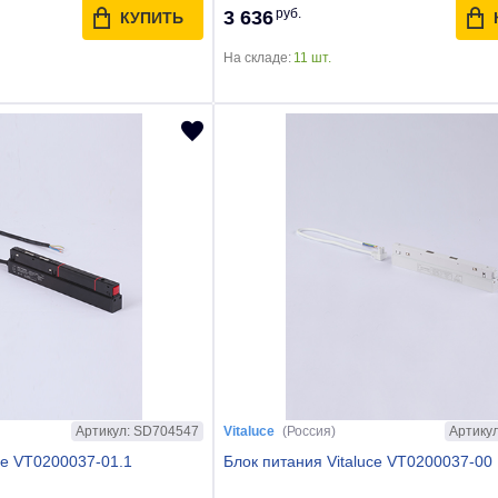
руб.
3 636
КУПИТЬ
На складе:
11 шт.
Артикул: SD704547
Артику
Vitaluce
(Россия)
ce VT0200037-01.1
Блок питания Vitaluce VT0200037-00