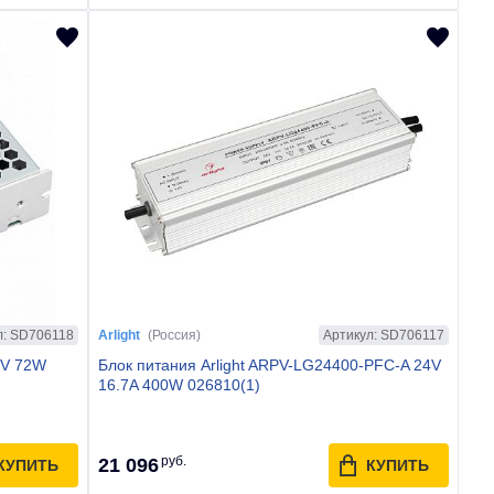
л: SD706118
Артикул: SD706117
Arlight
(Россия)
2V 72W
Блок питания Arlight ARPV-LG24400-PFC-A 24V
16.7A 400W 026810(1)
руб.
21 096
КУПИТЬ
КУПИТЬ