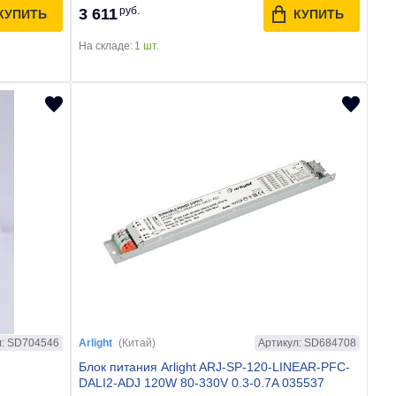
руб.
3 611
КУПИТЬ
КУПИТЬ
На складе:
1 шт.
л: SD704546
Артикул: SD684708
Arlight
(Китай)
Блок питания Arlight ARJ-SP-120-LINEAR-PFC-
DALI2-ADJ 120W 80-330V 0.3-0.7A 035537