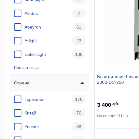
Aledus
2
Apeyron
61
Arlight
23
Deko-Light
108
Показать еще
Блок питания Favou
2002-DC-200
Страна
Германия
170
руб.
3 400
Китай
76
На складе:
111 шт.
Россия
38