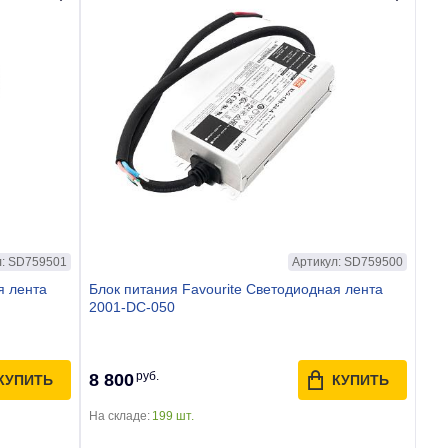
л: SD759501
Артикул: SD759500
я лента
Блок питания Favourite Светодиодная лента
2001-DC-050
руб.
8 800
КУПИТЬ
КУПИТЬ
На складе:
199 шт.