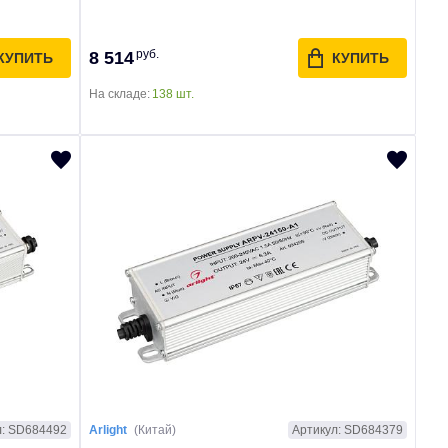
руб.
8 514
КУПИТЬ
КУПИТЬ
На складе:
138 шт.
л: SD684492
Артикул: SD684379
Arlight
(Китай)