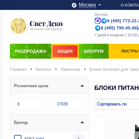
Москва
О КОМП
Москва
8 (495) 773-22-
|
8 (495) 795-45-08
7 дней в неделю
с
10:00
РАСПРОДАЖА
АКЦИЯ
ШОУРУМ
ЛЮСТРЫ
Главная
Каталог
Лампочки
Блоки питания для лам
Розничная цена
БЛОКИ ПИТАН
Сортировать по
Бренд
6063-light
1