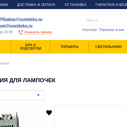
АНИИ
ДОСТАВКА И ОПЛАТА
УСТАНОВКА
ГАРАНТИЯ И ВОЗ
|
26
zakaz@svetdeko.ru
opt@svetdeko.ru
Наример:
Торшеры в зал
до
20:00
Заказать звонок
БРА И
ТОРШЕРЫ
СВЕТИЛЬНИКИ
ПОДСВЕТКИ
почек
ИЯ ДЛЯ ЛАМПОЧЕК