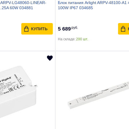
ht ARPV-LG48060-LINEAR-
Блок питания Arlight ARPV-48100-A1 
1.25A 60W 034881
100W IP67 034685
руб.
5 689
КУПИТЬ
На складе:
200 шт.