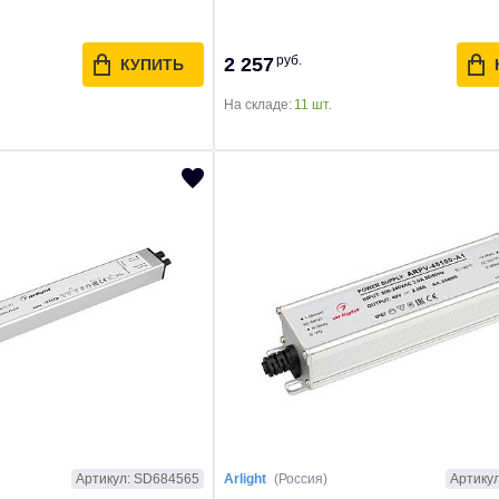
руб.
2 257
КУПИТЬ
На складе:
11 шт.
Артикул: SD684565
Артику
Arlight
(Россия)