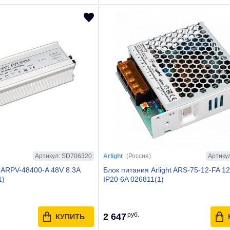
Артикул: SD706320
Артику
Arlight
(Россия)
t ARPV-48400-A 48V 8.3A
Блок питания Arlight ARS-75-12-FA 1
1)
IP20 6A 026811(1)
руб.
2 647
КУПИТЬ