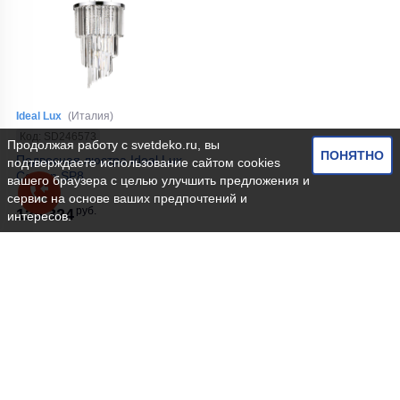
Ideal Lux
(Италия)
Код: SD246573
Продолжая работу с
svetdeko.ru
, вы
ПОНЯТНО
Подвесная люстра Ideal Lux
подтверждаете использование сайтом cookies
Carlton SP8
вашего браузера с целью улучшить предложения и
сервис на основе ваших предпочтений и
руб.
125 324
интересов.
ЗАКАЗАТЬ В 1 КЛИК
КУПИТЬ
На складе:
1 шт.
Круглые люстры в интернет-магазине СветДеко по цене
от 1 000 руб до 606 700 руб. Более 33 наименований. Вы
можете купить Круглые люстры онлайн на сайте,