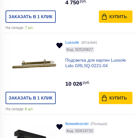
руб.
Материал плафона
Металл
4 750
Серия
Xara I
ЗАКАЗАТЬ В 1 КЛИК
КУПИТЬ
На складе:
7 шт.
Мощность одной лампы, Вт
40
Наличие пульта
Нет
Lussole
(Италия)
Код: SD520827
Ширина коробки, мм
85
Подсветка для картин Lussole
Lido GRLSQ-0221-04
Реверс вращения лопастей
Нет
руб.
Ширина, мм
80
10 026
Тип цоколя
E14
ЗАКАЗАТЬ В 1 КЛИК
КУПИТЬ
На складе:
6 шт.
Цвет арматуры
Черный
Nowodvorski
(Польша)
Код: SD619732