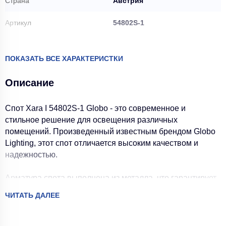
Страна
Австрия
Артикул
54802S-1
Вес брутто, кг
0.21
ПОКАЗАТЬ ВСЕ ХАРАКТЕРИСТКИ
Вес нетто, кг
0.16
Описание
Модель
54802S-1
Спот Xara I 54802S-1 Globo - это современное и
Артикул
54802S-1
стильное решение для освещения различных
помещений. Произведенный известным брендом Globo
Базовая единица
шт
Lighting, этот спот отличается высоким качеством и
надежностью.
Производитель
Globo
Арматура спота выполнена из металла, что гарантирует
Высота коробки, мм
85
его долговечность и устойчивость к механическим
ЧИТАТЬ ДАЛЕЕ
Тип товара
Спот
воздействиям. Цвет арматуры - черный, что позволяет
ему гармонично вписаться в любой интерьер.
Высота, мм
135