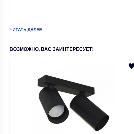
Высота, мм
920
Длина коробки, мм
230
ЧИТАТЬ ДАЛЕЕ
Коллекция
Улыбка
Мощность, Вт
200
ВОЗМОЖНО, ВАС ЗАИНТЕРЕСУЕТ!
Напряжение, В
220
Площадь освещения, м2
10
Мощность одной лампы, Вт
40
Наличие пульта
Нет
Реверс вращения лопастей
Нет
Тип крепления
Планка