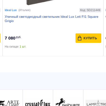
Цвет плафона
Разноцветный
Код: SD211449
Ideal Lux
(Италия)
Уличный светодиодный светильник Ideal Lux Leti FI1 Square
Grigio
руб.
7 080
КУПИТЬ
На складе:
1 шт.