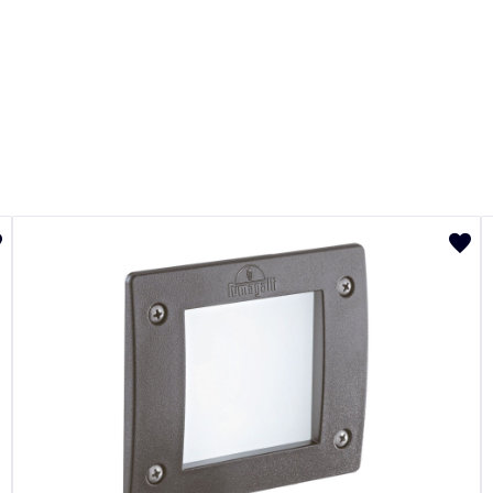
Диаметр, мм
600
Количество ламп, шт
5
Комплектация лампочками
Нет
Материал арматуры
Металл
Объем, м3
0.0121
Материал плафона
Пластик
Назначение
Для детской
Ширина коробки, мм
240
Световой поток, лм
2150
Тип цоколя
E27