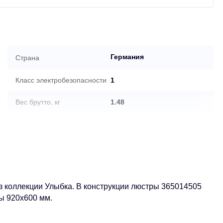
Германия
Страна
Класс электробезопасности
1
Вес брутто, кг
1.48
Стиль
Киндер
Степень пылевлагозащиты
IP20
Артикул
365014505
 коллекции Улыбка. В конструкции люстры 365014505
Производитель
MW-Light
ы 920x600 мм.
Тип товара
Потолочный светильник