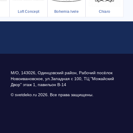
Loft Concept
Bohemia Ivele
Chiaro
М/О
,
143026
,
Одинцовский район, Рабочий посёлок
Новоивановское
,
ул.Западная с 100, ТЦ "Можайский
Двор" этаж 1, павильон В-14
© svetdeko.ru 2026. Все права защищены.