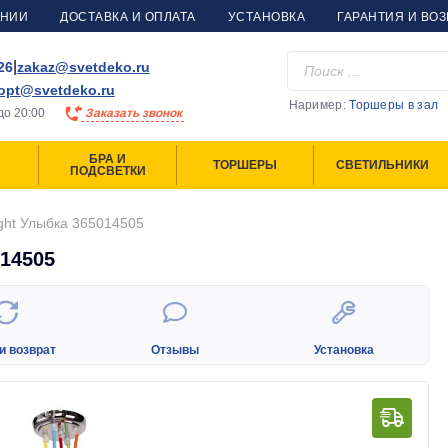
АНИИ
ДОСТАВКА И ОПЛАТА
УСТАНОВКА
ГАРАНТИЯ И ВОЗ
|
26
zakaz@svetdeko.ru
opt@svetdeko.ru
Наример:
Торшеры в зал
до
20:00
Заказать звонок
БРА И
ТОРШЕРЫ
СВЕТИЛЬНИКИ
ПОДСВЕТКИ
ght Улыбка 365014505
14505
и возврат
Отзывы
Установка