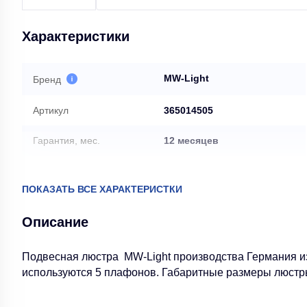
Характеристики
MW-Light
Бренд
Артикул
365014505
Гарантия, мес.
12 месяцев
Вид ламп
Накаливания
ПОКАЗАТЬ ВСЕ ХАРАКТЕРИСТКИ
Вес нетто, кг
1
Описание
Модель
Улыбка
Подвесная люстра MW-Light производства Германия из
Базовая единица
шт
используются 5 плафонов. Габаритные размеры люстр
Высота коробки, мм
220