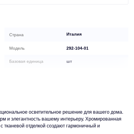
Италия
Страна
Модель
292-104-01
Базовая единица
шт
Запрет обновления цены
Нет
поставщика
Обнулить остаток
Нет
поставщика
нкциональное осветительное решение для вашего дома.
арм и элегантность вашему интерьеру. Хромированная
с тканевой отделкой создают гармоничный и