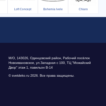
Loft Concept
Bohemia Ivele
Chiaro
М/О
,
143026
,
Одинцовский район, Рабочий посёлок
Новоивановское
,
ул.Западная с 100, ТЦ "Можайский
Двор" этаж 1, павильон В-14
© svetdeko.ru 2026. Все права защищены.