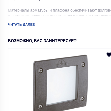
Материалы арматуры и плафона обеспечивают долгове
пластика защищает лампу от пыли и влаги, а металличе
механическим воздействиям.
ЧИТАТЬ ДАЛЕЕ
Лампа оснащена цоколем E14 и работает от сети напря
что обеспечивает яркое и комфортное освещение.
ВОЗМОЖНО, ВАС ЗАИНТЕРЕСУЕТ!
Особенностью лампы является возможность подключени
в зависимости от ваших предпочтений и потребностей.
Компактные размеры (ширина и длина составляют 20 см, 
удобной для размещения на столе или тумбо