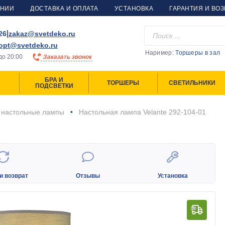
АНИИ
ДОСТАВКА И ОПЛАТА
УСТАНОВКА
ГАРАНТИЯ И ВОЗ
|
26
zakaz@svetdeko.ru
opt@svetdeko.ru
Наример:
Торшеры в зал
до
20:00
Заказать звонок
БРА И
ТОРШЕРЫ
СВЕТИЛЬНИКИ
ПОДСВЕТКИ
 настольные лампы
Настольная лампа Velante 292-104-01
и возврат
Отзывы
Установка