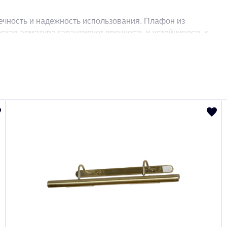
чность и надежность использования. Плафон из
ская арматура гарантирует прочность и устойчивость к
жением 220-240 В. Мощность лампы составляет 40 Вт,
я диммера, что позволяет регулировать яркость света
а высота - 50 см) и вес всего 0,7 кг делают лампу