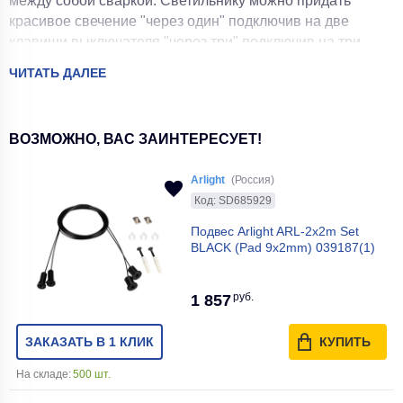
между собой сваркой. Светильнику можно придать
Модель
LSP-8177
красивое свечение "через один" подключив на две
клавиши выключателя "через три" подключив на три
Артикул
LSP-8177
клавиши.
ЧИТАТЬ ДАЛЕЕ
Базовая единица
шт
Производитель
Lussole LOFT
ВОЗМОЖНО, ВАС ЗАИНТЕРЕСУЕТ!
Высота мин, мм
250
Arlight
(Россия)
Высота коробки, мм
210
Код: SD685929
Подвес Arlight ARL-2x2m Set
Тип товара
Люстра подвесная
BLACK (Pad 9x2mm) 039187(1)
Длина коробки, мм
770
руб.
1 857
Количество ламп, шт
12
ЗАКАЗАТЬ В 1 КЛИК
КУПИТЬ
Комплектация лампочками
Нет
На складе:
500 шт.
Мощность, Вт
480