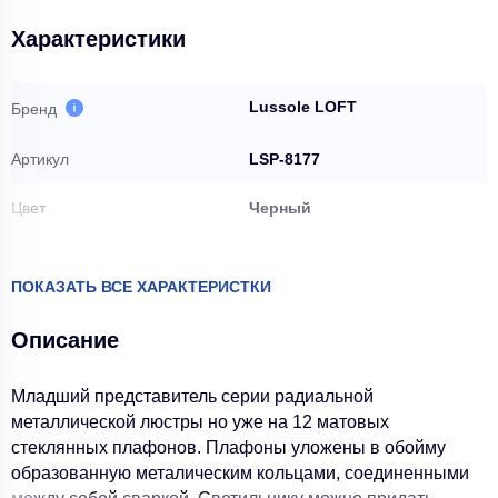
Характеристики
Lussole LOFT
Бренд
Артикул
LSP-8177
Цвет
Черный
Вес брутто, кг
8.7
ПОКАЗАТЬ ВСЕ ХАРАКТЕРИСТКИ
Вид ламп
Без ламп
Описание
Стиль
Модерн
Младший представитель серии радиальной
Высота макс, мм
1800
металлической люстры но уже на 12 матовых
стеклянных плафонов. Плафоны уложены в обойму
Степень пылевлагозащиты
IP20
образованную металическим кольцами, соединенными