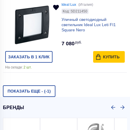
Ideal Lux
(Италия)
Материал арматуры
Металл
Код: SD211450
Уличный светодиодный
Объем, м3
0.1229
светильник Ideal Lux Leti FI1
Square Nero
Материал плафона
Стекло
руб.
7 080
Серия
Seneca
ЗАКАЗАТЬ В 1 КЛИК
КУПИТЬ
Мощность одной лампы, Вт
40
На складе:
2 шт.
Наличие пульта
Нет
Ширина коробки, мм
760
ПОКАЗАТЬ ЕЩЕ -
(-1)
Реверс вращения лопастей
Нет
БРЕНДЫ
Ширина, мм
740
Тип крепления
Планка монтажная