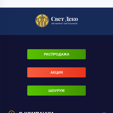
Светильник подвесной Wertmark CHRISTEL
WE115.18.103 произведен в Германии, что гарантирует
высокое качество и долговечность изделия.
Выбирая светильник подвесной Wertma
РАСПРОДАЖА
АКЦИЯ
ШОУРУМ