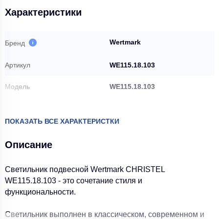
Характеристики
Wertmark
Бренд
Артикул
WE115.18.103
Модель
WE115.18.103
Артикул
WE115.18.103
ПОКАЗАТЬ ВСЕ ХАРАКТЕРИСТКИ
Базовая единица
шт
Описание
Производитель
Wertmark
Светильник подвесной Wertmark CHRISTEL
Запрет обновления цены
Нет
WE115.18.103 - это сочетание стиля и
поставщика
функциональности.
Количество ламп, шт
18
Светильник выполнен в классическом, современном и